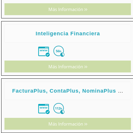
Más Información
Inteligencia Financiera
56
h
Más Información
FacturaPlus, ContaPlus, NominaPlus 2015
112
h
Más Información