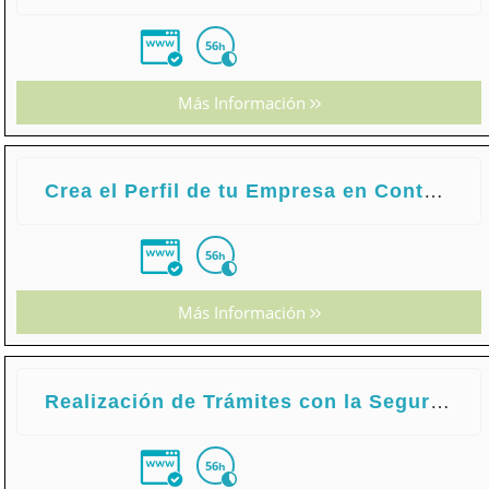
56
h
Más Información
Crea el Perfil de tu Empresa en ContaPlus, FacturaPlus y NominaPlus
56
h
Más Información
Realización de Trámites con la Seguridad Social
56
h